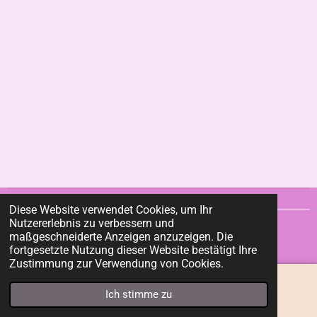
Diese Website verwendet Cookies, um Ihr
Nutzererlebnis zu verbessern und
© 2022 - 2023
Zurückzumir
maßgeschneiderte Anzeigen anzuzeigen. Die
Mit Unterstützung von
Webador
fortgesetzte Nutzung dieser Website bestätigt Ihre
Zustimmung zur Verwendung von Cookies.
Ich stimme zu
E-Mail
Facebook